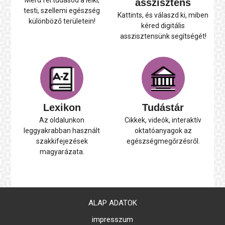
Mérd fel tudásod a lelki,
asszisztens
testi, szellemi egészség
Kattints, és válaszd ki, miben
különböző területein!
kéred digitális
asszisztensünk segítségét!
Lexikon
Tudástár
Az oldalunkon
Cikkek, videók, interaktív
leggyakrabban használt
oktatóanyagok az
szakkifejezések
egészségmegőrzésről.
magyarázata.
ALAP ADATOK
impresszum