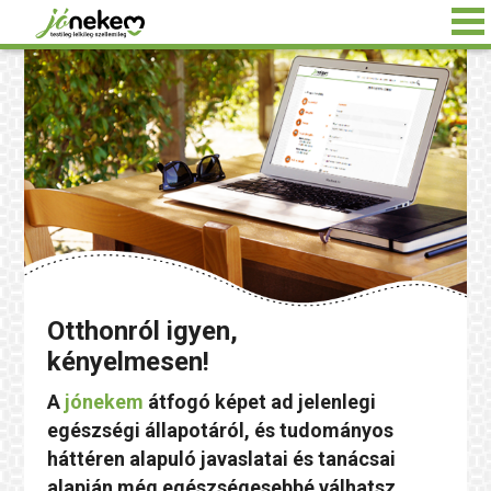
Otthonról igyen,
kényelmesen!
A
jónekem
átfogó képet ad jelenlegi
egészségi állapotáról, és tudományos
háttéren alapuló javaslatai és tanácsai
alapján még egészségesebbé válhatsz.